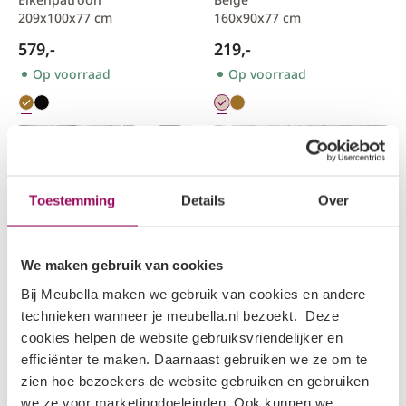
209x100x77 cm
160x90x77 cm
579,-
219,-
Op voorraad
Op voorraad
Aanbieding
Aanbieding
Toestemming
Details
Over
We maken gebruik van cookies
Bij Meubella maken we gebruik van cookies en andere
technieken wanneer je meubella.nl bezoekt. Deze
Cova
Portino
cookies helpen de website gebruiksvriendelijker en
Eetkamertafel
Eetkamertafel
efficiënter te maken. Daarnaast gebruiken we ze om te
Wit
Donker eiken
zien hoe bezoekers de website gebruiken en gebruiken
80x80x76 cm
145-220x85x77 cm
we ze voor marketingdoeleinden. Ook kunnen we