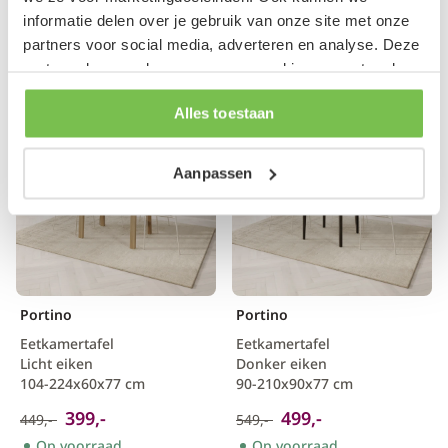
99,95
349,-
129,-
399,-
informatie delen over je gebruik van onze site met onze
Op voorraad
Op voorraad
partners voor social media, adverteren en analyse. Deze
partners kunnen deze gegevens combineren met andere
informatie die je aan ze hebt verstrekt of die ze hebben
Aanbieding
Aanbieding
Alles toestaan
verzameld op basis van je gebruik van hun services.
Aanpassen
Portino
Portino
Eetkamertafel
Eetkamertafel
Licht eiken
Donker eiken
104-224x60x77 cm
90-210x90x77 cm
399,-
499,-
449,-
549,-
Op voorraad
Op voorraad