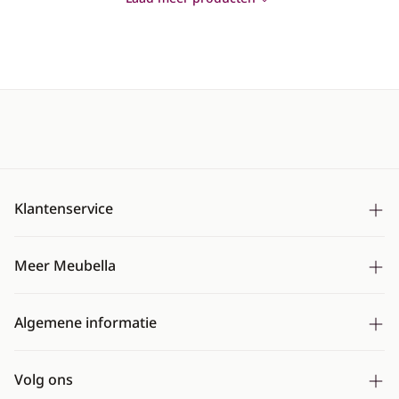
Klantenservice
Bezorging
Meer Meubella
Betalen
Over ons
Ruilen & retourneren
Algemene informatie
Montageservice
Mijn account
Algemene voorwaarden
CBW erkend
Veelgestelde vragen
Volg ons
Cookies