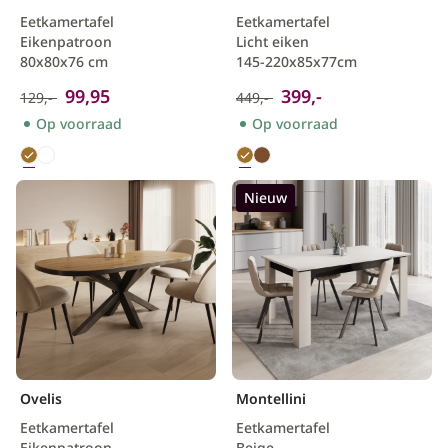
Eetkamertafel
Eetkamertafel
Eikenpatroon
Licht eiken
80x80x76 cm
145-220x85x77cm
99,95
399,-
129,-
449,-
Op voorraad
Op voorraad
Nieuw
Ovelis
Montellini
Eetkamertafel
Eetkamertafel
Eikenpatroon
Beige