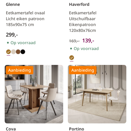
Glenne
Haverford
Eetkamertafel ovaal
Eetkamertafel
Licht eiken patroon
Uitschuifbaar
185x90x75 cm
Eikenpatroon
120x80x76cm
299,-
139,-
169,-
Op voorraad
Op voorraad
Aanbieding
Aanbieding
Cova
Portino