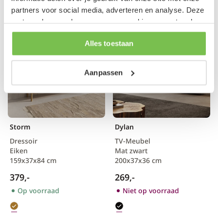
partners voor social media, adverteren en analyse. Deze
partners kunnen deze gegevens combineren met andere
informatie die je aan ze hebt verstrekt of die ze hebben
Alles toestaan
verzameld op basis van je gebruik van hun services.
Aanpassen
Storm
Dylan
Dressoir
TV-Meubel
Eiken
Mat zwart
159x37x84 cm
200x37x36 cm
379,-
269,-
Op voorraad
Niet op voorraad