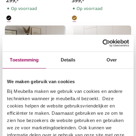
299,-
399,-
Op voorraad
Op voorraad
Toestemming
Details
Over
We maken gebruik van cookies
Bij Meubella maken we gebruik van cookies en andere
Storm
Canberra
technieken wanneer je meubella.nl bezoekt. Deze
Dressoir
TV-Meubel
cookies helpen de website gebruiksvriendelijker en
Eiken
Eiken/antraciet
106x37x130 cm
160 cm
efficiënter te maken. Daarnaast gebruiken we ze om te
zien hoe bezoekers de website gebruiken en gebruiken
279,-
199,-
299,-
219,-
we ze voor marketingdoeleinden. Ook kunnen we
Op voorraad
Op voorraad
informatie delen over je gebruik van onze site met onze