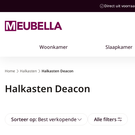
aar de
Direct uit voorra
ontent
Home
Halkasten
Halkasten Deacon
Collectie:
Halkasten Deacon
Sorteer op:
Best verkopende
Alle filters