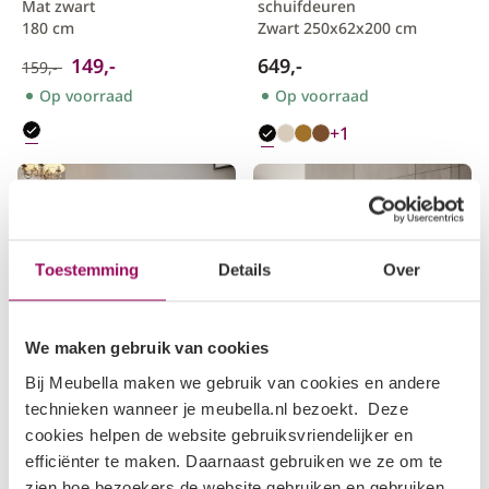
Mat zwart
schuifdeuren
180 cm
Zwart 250x62x200 cm
149,-
649,-
159,-
Op voorraad
Op voorraad
+1
Toestemming
Details
Over
We maken gebruik van cookies
Bij Meubella maken we gebruik van cookies en andere
Arco
Pepinos 2
technieken wanneer je meubella.nl bezoekt. Deze
Kaptafel
TV-Meubel
cookies helpen de website gebruiksvriendelijker en
Beige
Eiken
efficiënter te maken. Daarnaast gebruiken we ze om te
120x55 cm
150x42x44 cm
zien hoe bezoekers de website gebruiken en gebruiken