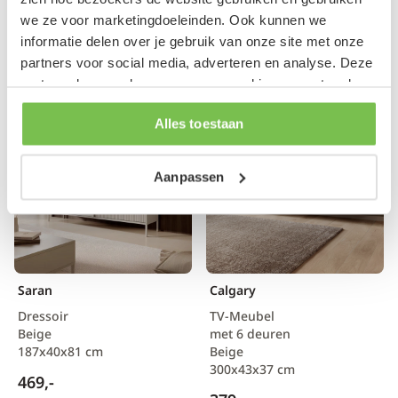
229,-
169,-
we ze voor marketingdoeleinden. Ook kunnen we
informatie delen over je gebruik van onze site met onze
Op voorraad
Op voorraad
partners voor social media, adverteren en analyse. Deze
partners kunnen deze gegevens combineren met andere
informatie die je aan ze hebt verstrekt of die ze hebben
Alles toestaan
verzameld op basis van je gebruik van hun services.
Aanpassen
Saran
Calgary
Dressoir
TV-Meubel
Beige
met 6 deuren
187x40x81 cm
Beige
300x43x37 cm
469,-