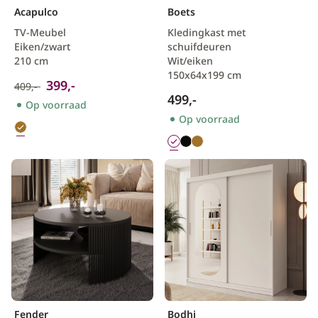
Acapulco
Boets
TV-Meubel
Kledingkast met
Eiken/zwart
schuifdeuren
210 cm
Wit/eiken
150x64x199 cm
399,-
409,-
499,-
Op voorraad
Op voorraad
Fender
Bodhi