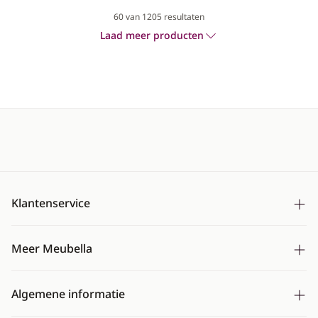
60
van 1205 resultaten
Laad meer producten
Klantenservice
Bezorging
Meer Meubella
Betalen
Over ons
Ruilen & retourneren
Algemene informatie
Montageservice
Mijn account