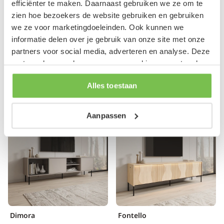
efficiënter te maken. Daarnaast gebruiken we ze om te
Breva
Bello
zien hoe bezoekers de website gebruiken en gebruiken
TV-Meubel
TV-Meubel
we ze voor marketingdoeleinden. Ook kunnen we
Beige
Groen/Eikenpatroon
informatie delen over je gebruik van onze site met onze
163x40x65 cm
219x45x52 cm
partners voor social media, adverteren en analyse. Deze
499,-
399,-
partners kunnen deze gegevens combineren met andere
informatie die je aan ze hebt verstrekt of die ze hebben
Op voorraad
Op voorraad
Alles toestaan
verzameld op basis van je gebruik van hun services.
Aanpassen
Dimora
Fontello