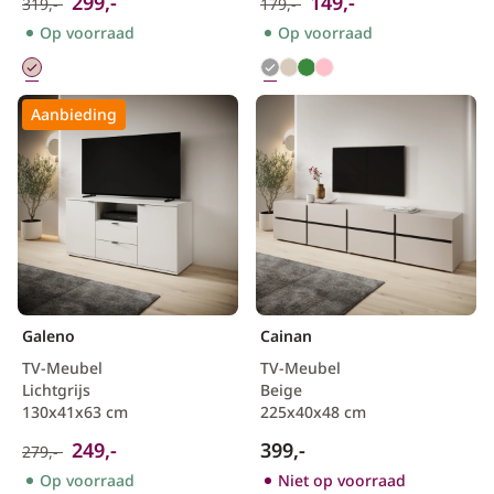
299,-
149,-
319,-
179,-
Op voorraad
Op voorraad
Aanbieding
Galeno
Cainan
TV-Meubel
TV-Meubel
Lichtgrijs
Beige
130x41x63 cm
225x40x48 cm
249,-
399,-
279,-
Op voorraad
Niet op voorraad