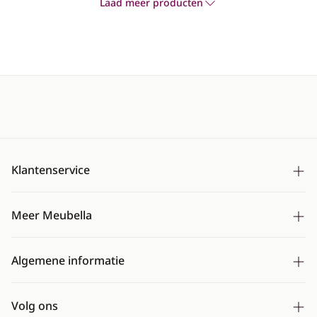
Laad meer producten
Klantenservice
Bezorging
Meer Meubella
Betalen
Over ons
Ruilen & retourneren
Algemene informatie
Montageservice
Mijn account
Algemene voorwaarden
CBW erkend
Veelgestelde vragen
Volg ons
Cookies