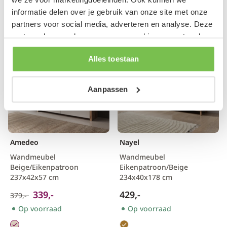
Op voorraad
Op voorraad
informatie delen over je gebruik van onze site met onze
partners voor social media, adverteren en analyse. Deze
partners kunnen deze gegevens combineren met andere
Aanbieding
informatie die je aan ze hebt verstrekt of die ze hebben
Alles toestaan
verzameld op basis van je gebruik van hun services.
Aanpassen
Amedeo
Nayel
Wandmeubel
Wandmeubel
Beige/Eikenpatroon
Eikenpatroon/Beige
237x42x57 cm
234x40x178 cm
339,-
429,-
379,-
Op voorraad
Op voorraad