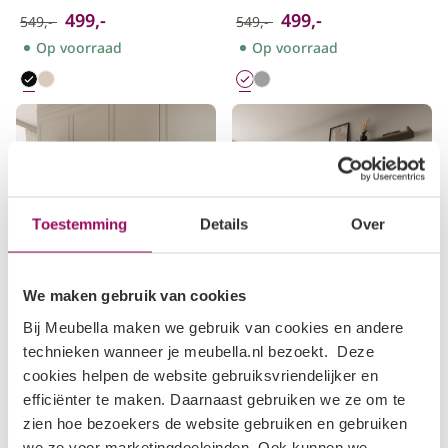
499,-
499,-
549,-
549,-
Op voorraad
Op voorraad
Toestemming
Details
Over
We maken gebruik van cookies
Taro
Sundra
Bij Meubella maken we gebruik van cookies en andere
Wandmeubel
technieken wanneer je meubella.nl bezoekt. Deze
Wandmeubel met bureau
Donker eikenpatroon
Beige/Eiken
cookies helpen de website gebruiksvriendelijker en
260x41x158 cm
300x42x190 cm
efficiënter te maken. Daarnaast gebruiken we ze om te
749,-
zien hoe bezoekers de website gebruiken en gebruiken
599,-
649,-
we ze voor marketingdoeleinden. Ook kunnen we