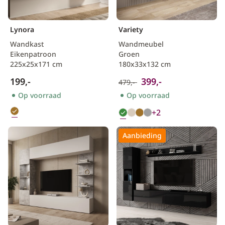
Scandinavisch
Lynora
Variety
Wandkast
Wandmeubel
Eikenpatroon
Groen
225x25x171 cm
180x33x132 cm
199,-
399,-
479,-
Op voorraad
Op voorraad
+2
Aanbieding