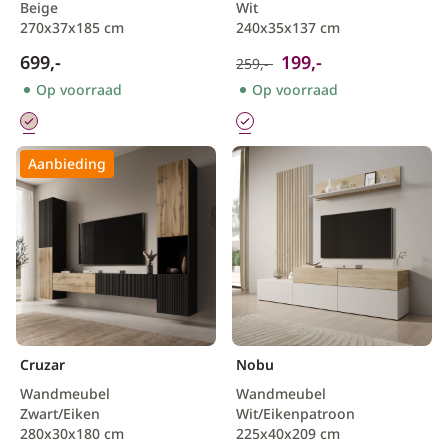
Beige
Wit
270x37x185 cm
240x35x137 cm
699,-
199,-
259,-
Op voorraad
Op voorraad
Aanbieding
Cruzar
Nobu
Wandmeubel
Wandmeubel
Zwart/Eiken
Wit/Eikenpatroon
280x30x180 cm
225x40x209 cm