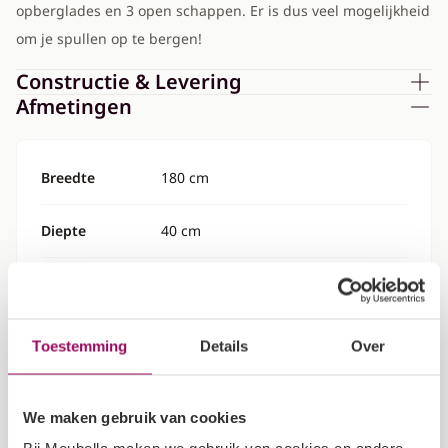
opberglades en 3 open schappen. Er is dus veel mogelijkheid
om je spullen op te bergen!
Constructie & Levering
Afmetingen
Breedte
180 cm
Diepte
40 cm
Hoogte
96 cm
Specificaties
Toestemming
Details
Over
Kleur
Mat zwart met eiken
We maken gebruik van cookies