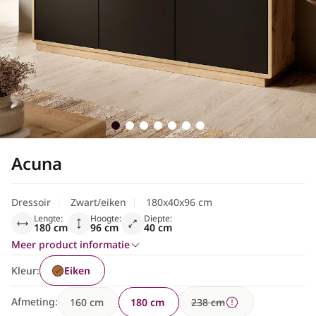
Scandinavisch
Acuna
Dressoir
Zwart/eiken
180x40x96 cm
Lengte:
Hoogte:
Diepte:
180 cm
96 cm
40 cm
Meer product informatie
Kleur:
Eiken
Afmeting:
160 cm
180 cm
238 cm