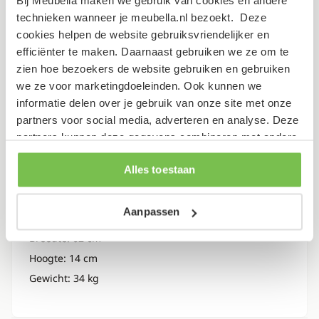
Bij Meubella maken we gebruik van cookies en andere
Garantietermijn
2 jaar
technieken wanneer je meubella.nl bezoekt. Deze
cookies helpen de website gebruiksvriendelijker en
Verpakking
efficiënter te maken. Daarnaast gebruiken we ze om te
zien hoe bezoekers de website gebruiken en gebruiken
we ze voor marketingdoeleinden. Ook kunnen we
Dit artikel bestaat uit 2 pakketten
informatie delen over je gebruik van onze site met onze
partners voor social media, adverteren en analyse. Deze
Lengte: 185 cm
partners kunnen deze gegevens combineren met andere
Breedte: 48 cm
informatie die je aan ze hebt verstrekt of die ze hebben
Hoogte: 11 cm
Alles toestaan
verzameld op basis van je gebruik van hun services.
Gewicht: 48 kg
Aanpassen
Lengte: 98 cm
Breedte: 62 cm
Hoogte: 14 cm
Gewicht: 34 kg