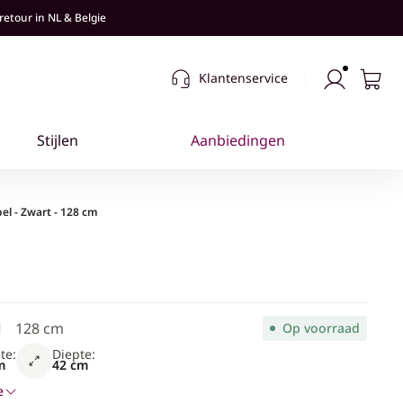
retour in NL & Belgie
Klantenservice
el - Zwart - 128 cm
128 cm
Op voorraad
te:
Diepte:
m
42 cm
e