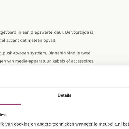
evoerd in een diepzwarte kleur. De voorzijde is
iel accent dat meteen opvalt.
g push-to-open systeem. Binnenin vind je twee
gen van media-apparatuur, kabels of accessoires.
at zorgt voor een luchtige en opgeruimde
Details
ies
ik van cookies en andere technieken wanneer je meubella.nl b