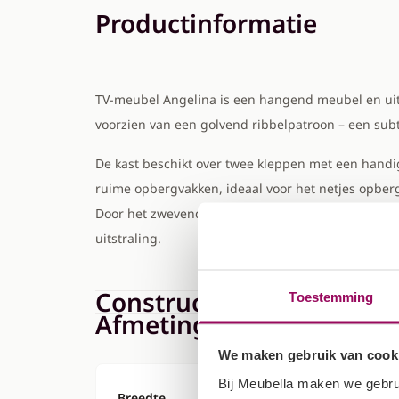
Productinformatie
TV-meubel Angelina is een hangend meubel en uitg
voorzien van een golvend ribbelpatroon – een subt
De kast beschikt over twee kleppen met een handi
ruime opbergvakken, ideaal voor het netjes opber
Door het zwevende ontwerp blijft de vloer vrij, w
uitstraling.
Constructie & Levering
Toestemming
Afmetingen
We maken gebruik van cook
Bij Meubella maken we gebru
Breedte
128 cm