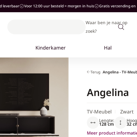
ad leverbaar
Voor 12:00 uur besteld = morgen in huis
Gratis verzending en 
Waar ben je naar op
zoek?
Terug
Angelina - TV-Meub
Angelina
TV-Meubel
Zwart
Lengte:
Hoog
128 cm
32 c
Meer product informati