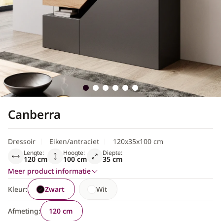
Scandinavisch
Canberra
Dressoir
Eiken/antraciet
120x35x100 cm
Lengte:
Hoogte:
Diepte:
120 cm
100 cm
35 cm
Meer product informatie
Kleur:
Zwart
Wit
Afmeting:
120 cm