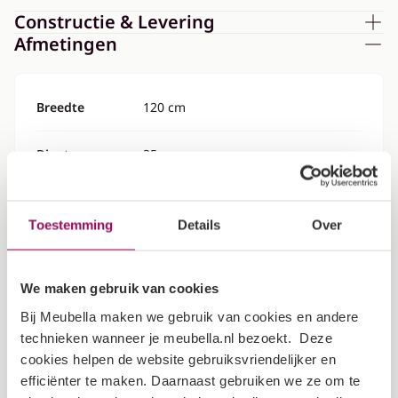
Constructie & Levering
Afmetingen
Breedte
120 cm
Diepte
35 cm
Hoogte
100 cm
Toestemming
Details
Over
Specificaties
We maken gebruik van cookies
Kleur
Eiken met antraciet
Bij Meubella maken we gebruik van cookies en andere
technieken wanneer je meubella.nl bezoekt. Deze
Garantietermijn
2 jaar
cookies helpen de website gebruiksvriendelijker en
efficiënter te maken. Daarnaast gebruiken we ze om te