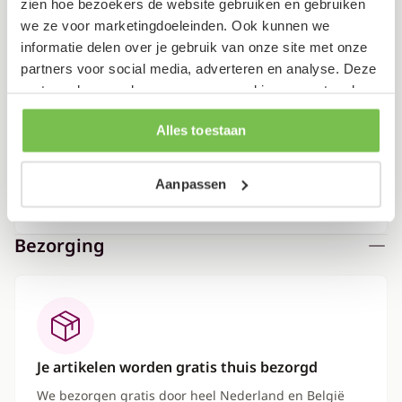
Verpakking
zien hoe bezoekers de website gebruiken en gebruiken
we ze voor marketingdoeleinden. Ook kunnen we
informatie delen over je gebruik van onze site met onze
partners voor social media, adverteren en analyse. Deze
Dit artikel bestaat uit 1 pakket
partners kunnen deze gegevens combineren met andere
Lengte: 124 cm
informatie die je aan ze hebt verstrekt of die ze hebben
Alles toestaan
verzameld op basis van je gebruik van hun services.
Breedte: 84 cm
Hoogte: 8 cm
Gewicht: 48 kg
Aanpassen
Bezorging
Je artikelen worden gratis thuis bezorgd
We bezorgen gratis door heel Nederland en België