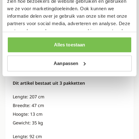
zien hoe bezoekers de website gebruiken en gebruiken
Specificaties
we ze voor marketingdoeleinden. Ook kunnen we
informatie delen over je gebruik van onze site met onze
partners voor social media, adverteren en analyse. Deze
Kleur
Eiken
partners kunnen deze gegevens combineren met andere
informatie die je aan ze hebt verstrekt of die ze hebben
Garantietermijn
2 jaar
Alles toestaan
verzameld op basis van je gebruik van hun services.
Verpakking
Aanpassen
Dit artikel bestaat uit 3 pakketten
Lengte: 207 cm
Breedte: 47 cm
Hoogte: 13 cm
Gewicht: 35 kg
Lengte: 92 cm