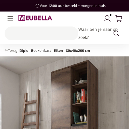
aar de
Voor 12:00 uur besteld = morgen in huis
ontent
Waar ben je naar op
zoek?
Terug
Diplo - Boekenkast - Eiken - 80x40x200 cm
Kinderkamer
Woonkamer
Slaapkamer
Stijlen
Hal
Banken & Stoelen
Bedden
Bedden
Kasten & Opbergen
Industrieel
Hotel-Chique
Kasten & Opbergen
Kasten & Opbergen
Kasten & Opbergen
Accessoires
Modern
Tafels
Complete slaapkamersets
Banken
Landelijk
Complete woonkamersets
Accessoires
Japandi
Accessoires