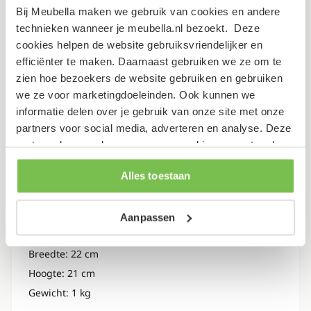
Bij Meubella maken we gebruik van cookies en andere
technieken wanneer je meubella.nl bezoekt. Deze
Garantietermijn
2 jaar
cookies helpen de website gebruiksvriendelijker en
efficiënter te maken. Daarnaast gebruiken we ze om te
Verpakking
zien hoe bezoekers de website gebruiken en gebruiken
we ze voor marketingdoeleinden. Ook kunnen we
informatie delen over je gebruik van onze site met onze
Dit artikel bestaat uit 2 pakketten
partners voor social media, adverteren en analyse. Deze
partners kunnen deze gegevens combineren met andere
Lengte: 100 cm
informatie die je aan ze hebt verstrekt of die ze hebben
Breedte: 50 cm
Alles toestaan
verzameld op basis van je gebruik van hun services.
Hoogte: 11 cm
Gewicht: 23 kg
Aanpassen
Lengte: 26 cm
Breedte: 22 cm
Hoogte: 21 cm
Gewicht: 1 kg