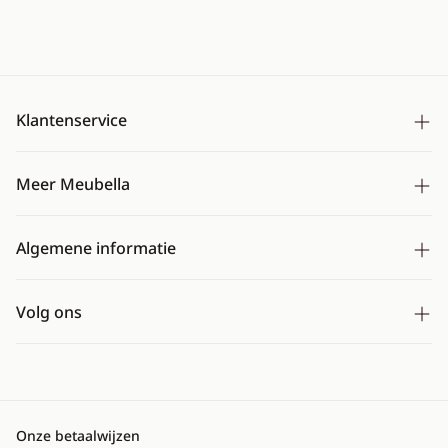
Klantenservice
Bezorging
Meer Meubella
Betalen
Over ons
Ruilen & retourneren
Algemene informatie
Montageservice
Mijn account
Algemene voorwaarden
CBW erkend
Veelgestelde vragen
Volg ons
Cookies
Bedrijfsgegevens
Contact opnemen
Instagram
Privacybeleid
Pinterest
Toestemming geven beeldgebruik
Twitter (X)
Onze betaalwijzen