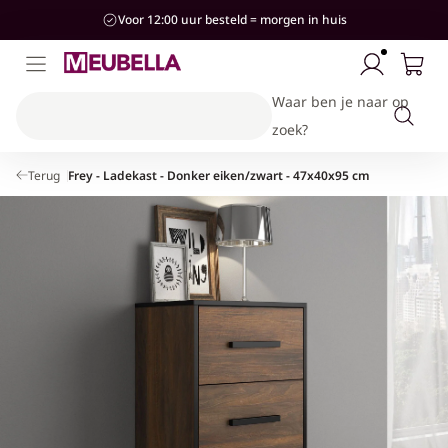
aar de
Voor 12:00 uur besteld = morgen in huis
ontent
Waar ben je naar op
zoek?
Terug
Frey - Ladekast - Donker eiken/zwart - 47x40x95 cm
Kinderkamer
Woonkamer
Slaapkamer
Stijlen
Hal
Banken & Stoelen
Bedden
Bedden
Kasten & Opbergen
Industrieel
Hotel-Chique
Kasten & Opbergen
Kasten & Opbergen
Kasten & Opbergen
Accessoires
Modern
Tafels
Complete slaapkamersets
Banken
Landelijk
Complete woonkamersets
Accessoires
Japandi
Accessoires