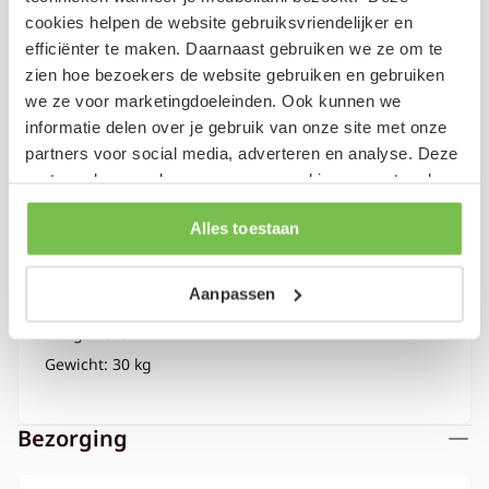
Verpakking
cookies helpen de website gebruiksvriendelijker en
efficiënter te maken. Daarnaast gebruiken we ze om te
zien hoe bezoekers de website gebruiken en gebruiken
Dit artikel bestaat uit 2 pakketten
we ze voor marketingdoeleinden. Ook kunnen we
informatie delen over je gebruik van onze site met onze
Lengte: 99 cm
partners voor social media, adverteren en analyse. Deze
Breedte: 55 cm
partners kunnen deze gegevens combineren met andere
Hoogte: 15 cm
informatie die je aan ze hebt verstrekt of die ze hebben
Gewicht: 28 kg
Alles toestaan
verzameld op basis van je gebruik van hun services.
Lengte: 210 cm
Aanpassen
Breedte: 43 cm
Hoogte: 9 cm
Gewicht: 30 kg
Bezorging