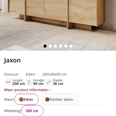
Scandinavisch
Jaxon
Dressoir
Eiken
200x38x90 cm
Lengte:
Hoogte:
Diepte:
200 cm
90 cm
38 cm
Meer product informatie
Kleur:
Eiken
Donker eiken
Afmeting:
200 cm