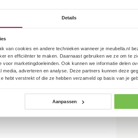
e tv in moderne stijl, afgewerkt in een zwarte
achter 3 opbergvakken. De deuren zijn greeploos
Details
en. Toch liever een staand model? Dat kan ook,
ies
n onder het meubel. De pootjes zijn zilverkleurig,
ik van cookies en andere technieken wanneer je meubella.nl b
5 cm.
jker en efficiënter te maken. Daarnaast gebruiken we ze om te 
 voor marketingdoeleinden. Ook kunnen we informatie delen ove
al media, adverteren en analyse. Deze partners kunnen deze g
 ze hebt verstrekt of die ze hebben verzameld op basis van je ge
Aanpassen