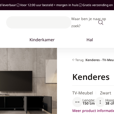
ad leverbaar
Voor 12:00 uur besteld = morgen in huis
Gratis verzending en 
Waar ben je naar op
zoek?
Terug
Kenderes - TV-Meub
Kenderes
TV-Meubel
Zwart
Lengte:
Hoog
150 cm
38 c
Meer product informati