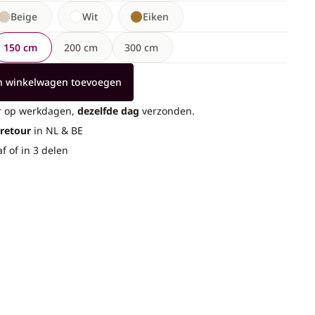
Beige
Wit
Eiken
150 cm
200 cm
300 cm
n winkelwagen toevoegen
ur op werkdagen,
dezelfde dag
verzonden.
 retour
in NL & BE
af of in 3 delen