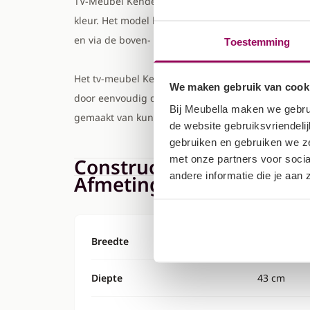
TV-Meubel Kenderes is een opbergkast voor onder d
kleur. Het model beschikt over 3 deuren met daar
en via de boven- of onderkant te openen.
Toestemming
Het tv-meubel Kenderes is aan de muur op te hang
We maken gebruik van cook
door eenvoudig de bijgeleverde pootjes te montere
Bij Meubella maken we gebru
gemaakt van kunststof en hebben een hoogte van 
de website gebruiksvriendeli
gebruiken en gebruiken we ze
met onze partners voor soci
Constructie & Levering
andere informatie die je aan
Afmetingen
Breedte
150 cm
Diepte
43 cm