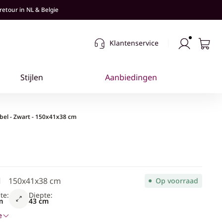
retour in NL & Belgie
Klantenservice
el - Zwart - 150x41x38 cm
150x41x38 cm
Op voorraad
te:
Diepte:
m
43 cm
e