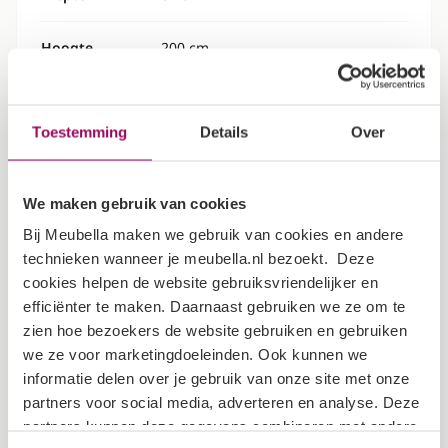
Hoogte
200 cm
Specificaties
Toestemming
Details
Over
Kleur
Wit
We maken gebruik van cookies
Garantietermijn
2 jaar
Bij Meubella maken we gebruik van cookies en andere
technieken wanneer je meubella.nl bezoekt. Deze
Verpakking
cookies helpen de website gebruiksvriendelijker en
efficiënter te maken. Daarnaast gebruiken we ze om te
zien hoe bezoekers de website gebruiken en gebruiken
Dit artikel bestaat uit 4 pakketten
we ze voor marketingdoeleinden. Ook kunnen we
informatie delen over je gebruik van onze site met onze
Lengte: 200 cm
partners voor social media, adverteren en analyse. Deze
Breedte: 62 cm
partners kunnen deze gegevens combineren met andere
Hoogte: 5 cm