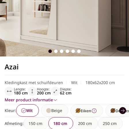
Scandinavisch
Azai
Kledingkast met schuifdeuren
Wit
180x62x200 cm
Lengte:
Hoogte:
Diepte:
180 cm
200 cm
62 cm
Meer product informatie
Kleur:
Wit
Beige
Eiken
Donker
Afmeting:
150 cm
180 cm
200 cm
250 cm