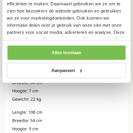
efficiënter te maken. Daarnaast gebruiken we ze om te
Breedte: 52 cm
zien hoe bezoekers de website gebruiken en gebruiken
Hoogte: 5 cm
we ze voor marketingdoeleinden. Ook kunnen we
Gewicht: 29 kg
informatie delen over je gebruik van onze site met onze
partners voor social media, adverteren en analyse. Deze
Lengte: 203 cm
partners kunnen deze gegevens combineren met andere
Breedte: 62 cm
informatie die je aan ze hebt verstrekt of die ze hebben
Hoogte: 6 cm
Alles toestaan
verzameld op basis van je gebruik van hun services.
Gewicht: 29 kg
Aanpassen
Lengte: 108 cm
Breedte: 54 cm
Hoogte: 7 cm
Gewicht: 22 kg
Lengte: 108 cm
Breedte: 54 cm
Hoogte: 9 cm