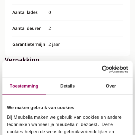
Aantal lades
0
Aantal deuren
2
Garantietermijn
2 jaar
Verpakking
Dit artikel bestaat uit 7 pakketten
Toestemming
Details
Over
Lengte: 224 cm
Breedte: 62 cm
We maken gebruik van cookies
Hoogte: 5 cm
Bij Meubella maken we gebruik van cookies en andere
Gewicht: 30 kg
technieken wanneer je meubella.nl bezoekt. Deze
cookies helpen de website gebruiksvriendelijker en
Lengte: 210 cm