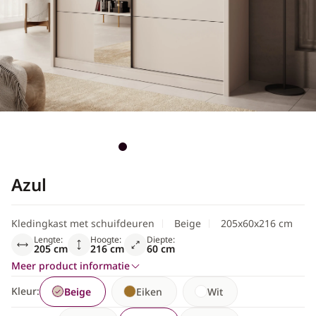
Scandinavisch
Azul
Kledingkast met schuifdeuren
Beige
205x60x216 cm
Lengte:
Hoogte:
Diepte:
205 cm
216 cm
60 cm
Meer product informatie
Kleur:
Beige
Eiken
Wit