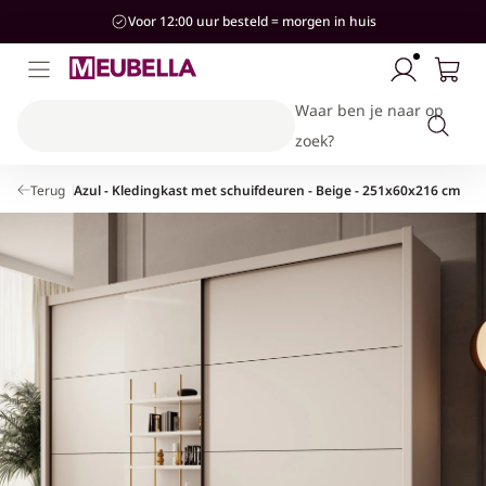
aar de
Voor 12:00 uur besteld = morgen in huis
ontent
Waar ben je naar op
zoek?
Terug
Azul - Kledingkast met schuifdeuren - Beige - 251x60x216 cm
Kinderkamer
Woonkamer
Slaapkamer
Stijlen
Hal
Banken & Stoelen
Bedden
Bedden
Kasten & Opbergen
Industrieel
Hotel-Chique
Kasten & Opbergen
Kasten & Opbergen
Kasten & Opbergen
Accessoires
Modern
Tafels
Complete slaapkamersets
Banken
Landelijk
Complete woonkamersets
Accessoires
Japandi
Accessoires