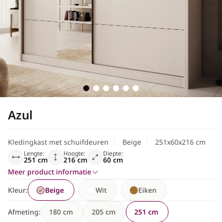
Scandinavisch
Azul
Kledingkast met schuifdeuren
Beige
251x60x216 cm
Lengte:
Hoogte:
Diepte:
251 cm
216 cm
60 cm
Meer product informatie
Kleur:
Beige
Wit
Eiken
Afmeting:
180 cm
205 cm
251 cm