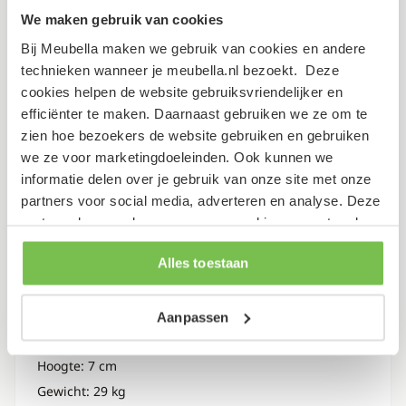
Hoogte: 5 cm
We maken gebruik van cookies
Gewicht: 23 kg
Bij Meubella maken we gebruik van cookies en andere
technieken wanneer je meubella.nl bezoekt. Deze
Lengte: 249 cm
cookies helpen de website gebruiksvriendelijker en
Breedte: 62 cm
efficiënter te maken. Daarnaast gebruiken we ze om te
Hoogte: 5 cm
zien hoe bezoekers de website gebruiken en gebruiken
we ze voor marketingdoeleinden. Ook kunnen we
Gewicht: 24 kg
informatie delen over je gebruik van onze site met onze
Lengte: 249 cm
partners voor social media, adverteren en analyse. Deze
partners kunnen deze gegevens combineren met andere
Breedte: 60 cm
informatie die je aan ze hebt verstrekt of die ze hebben
Hoogte: 5 cm
Alles toestaan
verzameld op basis van je gebruik van hun services.
Gewicht: 50 kg
Lengte: 132 cm
Aanpassen
Breedte: 53 cm
Hoogte: 7 cm
Gewicht: 29 kg