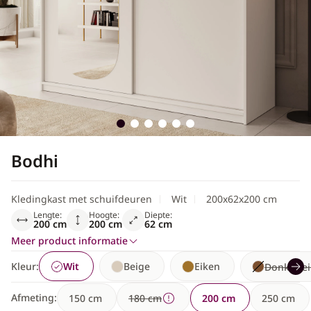
Scandinavisch
Bodhi
Kledingkast met schuifdeuren
Wit
200x62x200 cm
Lengte:
Hoogte:
Diepte:
200 cm
200 cm
62 cm
Meer product informatie
Kleur:
Wit
Beige
Eiken
Donker e
Afmeting:
150 cm
180 cm
200 cm
250 cm