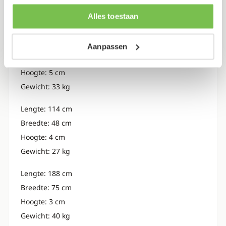
informatie die je aan ze hebt verstrekt of die ze hebben
Hoogte: 5 cm
Alles toestaan
verzameld op basis van je gebruik van hun services.
Gewicht: 60 kg
Lengte: 197 cm
Aanpassen
Breedte: 60 cm
Hoogte: 5 cm
Gewicht: 33 kg
Lengte: 114 cm
Breedte: 48 cm
Hoogte: 4 cm
Gewicht: 27 kg
Lengte: 188 cm
Breedte: 75 cm
Hoogte: 3 cm
Gewicht: 40 kg