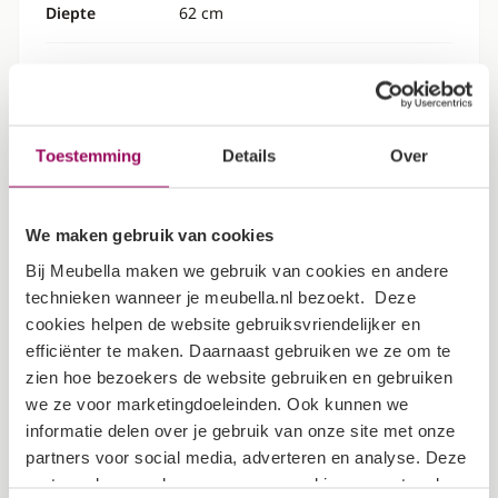
Diepte
62 cm
Hoogte
200 cm
Specificaties
Toestemming
Details
Over
Kleur
Wit
We maken gebruik van cookies
Garantietermijn
2 jaar
Bij Meubella maken we gebruik van cookies en andere
technieken wanneer je meubella.nl bezoekt. Deze
Verpakking
cookies helpen de website gebruiksvriendelijker en
efficiënter te maken. Daarnaast gebruiken we ze om te
zien hoe bezoekers de website gebruiken en gebruiken
we ze voor marketingdoeleinden. Ook kunnen we
Dit artikel bestaat uit 4 pakketten
informatie delen over je gebruik van onze site met onze
Lengte: 200 cm
partners voor social media, adverteren en analyse. Deze
partners kunnen deze gegevens combineren met andere
Breedte: 62 cm