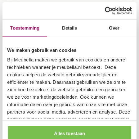
Specificaties
Kleur
Zwart
Toestemming
Details
Over
Garantietermijn
2 jaar
We maken gebruik van cookies
Verpakking
Bij Meubella maken we gebruik van cookies en andere
technieken wanneer je meubella.nl bezoekt. Deze
cookies helpen de website gebruiksvriendelijker en
Dit artikel bestaat uit 4 pakketten
efficiënter te maken. Daarnaast gebruiken we ze om te
zien hoe bezoekers de website gebruiken en gebruiken
Lengte: 200 cm
we ze voor marketingdoeleinden. Ook kunnen we
Breedte: 62 cm
informatie delen over je gebruik van onze site met onze
partners voor social media, adverteren en analyse. Deze
Hoogte: 5 cm
partners kunnen deze gegevens combineren met andere
Gewicht: 60 kg
informatie die je aan ze hebt verstrekt of die ze hebben
Alles toestaan
verzameld op basis van je gebruik van hun services.
Lengte: 197 cm