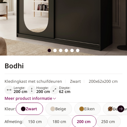
Scandinavisch
Bodhi
Kledingkast met schuifdeuren
Zwart
200x62x200 cm
Lengte:
Hoogte:
Diepte:
200 cm
200 cm
62 cm
Meer product informatie
Kleur:
Zwart
Beige
Eiken
Donker
Afmeting:
150 cm
180 cm
200 cm
250 cm