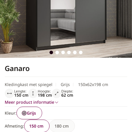
Scandinavisch
Ganaro
Kledingkast met spiegel
Grijs
150x62x198 cm
Lengte:
Hoogte:
Diepte:
150 cm
198 cm
62 cm
Meer product informatie
Kleur:
Grijs
Afmeting:
150 cm
180 cm