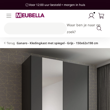
aar de
Voor 12:00 uur besteld = morgen in huis
ontent
Waar ben je naar op
zoek?
Terug
Ganaro - Kledingkast met spiegel - Grijs - 150x62x198 cm
Kinderkamer
Woonkamer
Slaapkamer
Stijlen
Hal
Banken & Stoelen
Bedden
Bedden
Kasten & Opbergen
Industrieel
Hotel-Chique
Kasten & Opbergen
Kasten & Opbergen
Kasten & Opbergen
Accessoires
Modern
Tafels
Complete slaapkamersets
Banken
Landelijk
Complete woonkamersets
Accessoires
Japandi
Accessoires