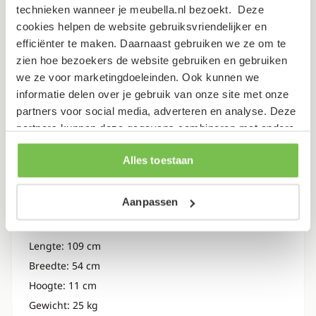
technieken wanneer je meubella.nl bezoekt. Deze
cookies helpen de website gebruiksvriendelijker en
Dit artikel bestaat uit 6 pakketten
efficiënter te maken. Daarnaast gebruiken we ze om te
zien hoe bezoekers de website gebruiken en gebruiken
Lengte: 216 cm
we ze voor marketingdoeleinden. Ook kunnen we
Breedte: 59 cm
informatie delen over je gebruik van onze site met onze
Hoogte: 7 cm
partners voor social media, adverteren en analyse. Deze
Gewicht: 44 kg
partners kunnen deze gegevens combineren met andere
informatie die je aan ze hebt verstrekt of die ze hebben
Lengte: 228 cm
Alles toestaan
verzameld op basis van je gebruik van hun services.
Breedte: 60 cm
Hoogte: 7 cm
Aanpassen
Gewicht: 20 kg
Lengte: 109 cm
Breedte: 54 cm
Hoogte: 11 cm
Gewicht: 25 kg