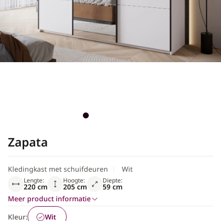
Scandinavisch
Zapata
Kledingkast met schuifdeuren
Wit
Lengte:
Hoogte:
Diepte:
220 cm
205 cm
59 cm
Meer product informatie
Kleur:
Wit