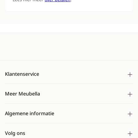
Klantenservice
Bezorging
Meer Meubella
Betalen
Over ons
Ruilen & retourneren
Algemene informatie
Montageservice
Mijn account
Algemene voorwaarden
CBW erkend
Veelgestelde vragen
Volg ons
Cookies