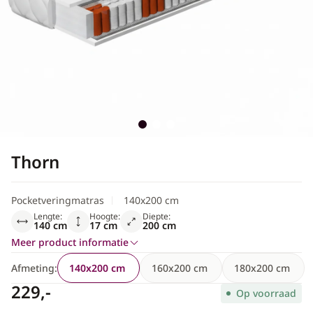
Scandinavisch
Thorn
Pocketveringmatras
140x200 cm
Lengte:
Hoogte:
Diepte:
140 cm
17 cm
200 cm
Meer product informatie
Afmeting:
140x200 cm
160x200 cm
180x200 cm
229,-
Op voorraad