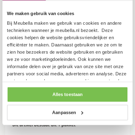
Diepte
200 cm
We maken gebruik van cookies
Bij Meubella maken we gebruik van cookies en andere
Hoogte
17 cm
technieken wanneer je meubella.nl bezoekt. Deze
cookies helpen de website gebruiksvriendelijker en
Specificaties
efficiënter te maken. Daarnaast gebruiken we ze om te
zien hoe bezoekers de website gebruiken en gebruiken
we ze voor marketingdoeleinden. Ook kunnen we
Inclusief
informatie delen over je gebruik van onze site met onze
Nee
lattenbodem
partners voor social media, adverteren en analyse. Deze
partners kunnen deze gegevens combineren met andere
Garantietermijn
2 jaar
informatie die je aan ze hebt verstrekt of die ze hebben
Alles toestaan
verzameld op basis van je gebruik van hun services.
Verpakking
Aanpassen
Dit artikel bestaat uit 1 pakket