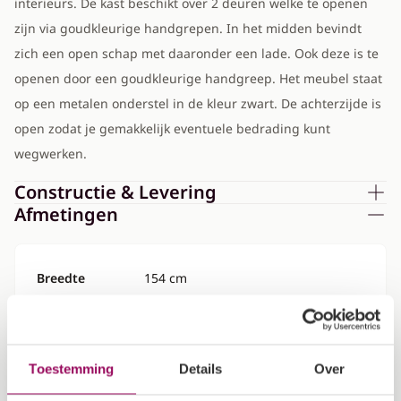
interieurs. De kast beschikt over 2 deuren welke te openen
zijn via goudkleurige handgrepen. In het midden bevindt
zich een open schap met daaronder een lade. Ook deze is te
openen door een goudkleurige handgreep. Het meubel staat
op een metalen onderstel in de kleur zwart. De achterzijde is
open zodat je gemakkelijk eventuele bedrading kunt
wegwerken.
Constructie & Levering
Afmetingen
Breedte
154 cm
Diepte
39 cm
Toestemming
Details
Over
Hoogte
56 cm