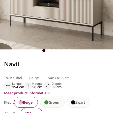
Scandinavisch
Navil
TV-Meubel
Beige
154x39x56 cm
Lengte:
Hoogte:
Diepte:
154 cm
56 cm
39 cm
Meer product informatie
Kleur:
Beige
Groen
Zwart