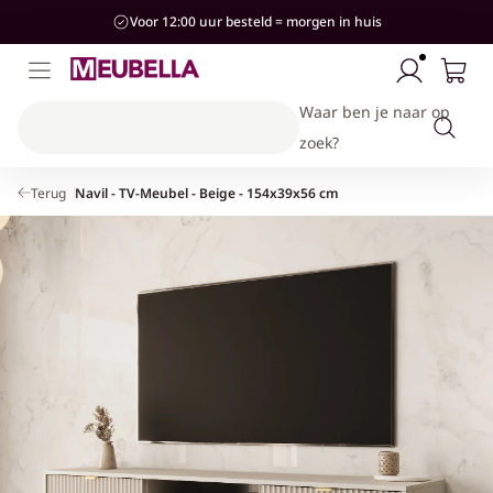
aar de
Voor 12:00 uur besteld = morgen in huis
ontent
Waar ben je naar op
zoek?
Terug
Navil - TV-Meubel - Beige - 154x39x56 cm
Kinderkamer
Woonkamer
Slaapkamer
Stijlen
Hal
Banken & Stoelen
Bedden
Bedden
Kasten & Opbergen
Industrieel
Hotel-Chique
Kasten & Opbergen
Kasten & Opbergen
Kasten & Opbergen
Accessoires
Modern
Tafels
Complete slaapkamersets
Banken
Landelijk
Complete woonkamersets
Accessoires
Japandi
Accessoires