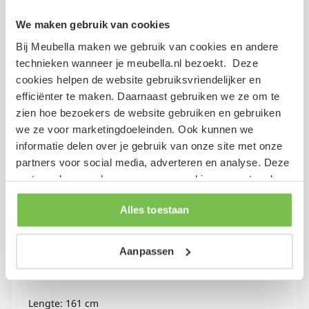
Specificaties
We maken gebruik van cookies
Bij Meubella maken we gebruik van cookies en andere
technieken wanneer je meubella.nl bezoekt. Deze
Kleur
Beige met zwart
cookies helpen de website gebruiksvriendelijker en
efficiënter te maken. Daarnaast gebruiken we ze om te
Garantietermijn
2 jaar
zien hoe bezoekers de website gebruiken en gebruiken
we ze voor marketingdoeleinden. Ook kunnen we
Verpakking
informatie delen over je gebruik van onze site met onze
partners voor social media, adverteren en analyse. Deze
partners kunnen deze gegevens combineren met andere
Dit artikel bestaat uit 2 pakketten
informatie die je aan ze hebt verstrekt of die ze hebben
Alles toestaan
verzameld op basis van je gebruik van hun services.
Lengte: 151 cm
Breedte: 25 cm
Aanpassen
Hoogte: 4 cm
Gewicht: 3 kg
Lengte: 161 cm