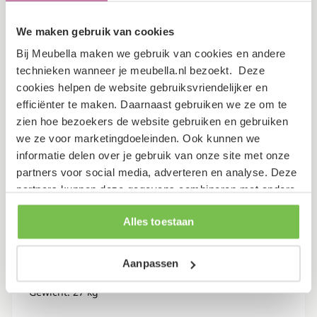
Hoogte
89 cm
We maken gebruik van cookies
Bij Meubella maken we gebruik van cookies en andere
Specificaties
technieken wanneer je meubella.nl bezoekt. Deze
cookies helpen de website gebruiksvriendelijker en
efficiënter te maken. Daarnaast gebruiken we ze om te
Garantietermijn
2 jaar
zien hoe bezoekers de website gebruiken en gebruiken
we ze voor marketingdoeleinden. Ook kunnen we
Verpakking
informatie delen over je gebruik van onze site met onze
partners voor social media, adverteren en analyse. Deze
partners kunnen deze gegevens combineren met andere
Dit artikel bestaat uit 2 pakketten
informatie die je aan ze hebt verstrekt of die ze hebben
Alles toestaan
verzameld op basis van je gebruik van hun services.
Lengte: 80 cm
Breedte: 57 cm
Aanpassen
Hoogte: 14 cm
Gewicht: 27 kg