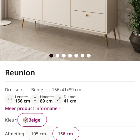
Scandinavisch
Reunion
Dressoir
Beige
156x41x89 cm
Lengte:
Hoogte:
Diepte:
156 cm
89 cm
41 cm
Meer product informatie
Kleur:
Beige
Afmeting:
105 cm
156 cm