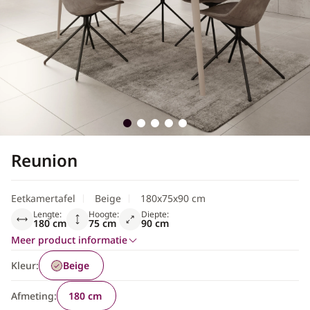
Scandinavisch
Reunion
Eetkamertafel
Beige
180x75x90 cm
Lengte:
Hoogte:
Diepte:
180 cm
75 cm
90 cm
Meer product informatie
Kleur:
Beige
Afmeting:
180 cm