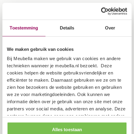
Constructie & Levering
Toestemming
Details
Over
Afmetingen
We maken gebruik van cookies
Breedte
180 cm
Bij Meubella maken we gebruik van cookies en andere
technieken wanneer je meubella.nl bezoekt. Deze
Diepte
90 cm
cookies helpen de website gebruiksvriendelijker en
efficiënter te maken. Daarnaast gebruiken we ze om te
Hoogte
75 cm
zien hoe bezoekers de website gebruiken en gebruiken
we ze voor marketingdoeleinden. Ook kunnen we
Specificaties
informatie delen over je gebruik van onze site met onze
partners voor social media, adverteren en analyse. Deze
partners kunnen deze gegevens combineren met andere
Garantietermijn
2 jaar
informatie die je aan ze hebt verstrekt of die ze hebben
Alles toestaan
verzameld op basis van je gebruik van hun services.