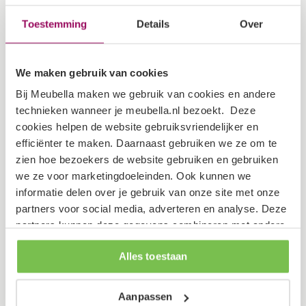
Hoogte
50 cm
Toestemming
Details
Over
Specificaties
We maken gebruik van cookies
Bij Meubella maken we gebruik van cookies en andere
Garantietermijn
2 jaar
technieken wanneer je meubella.nl bezoekt. Deze
cookies helpen de website gebruiksvriendelijker en
Verpakking
efficiënter te maken. Daarnaast gebruiken we ze om te
zien hoe bezoekers de website gebruiken en gebruiken
we ze voor marketingdoeleinden. Ook kunnen we
Dit artikel bestaat uit 3 pakketten
informatie delen over je gebruik van onze site met onze
partners voor social media, adverteren en analyse. Deze
Lengte: 29 cm
partners kunnen deze gegevens combineren met andere
Breedte: 16 cm
informatie die je aan ze hebt verstrekt of die ze hebben
Alles toestaan
verzameld op basis van je gebruik van hun services.
Hoogte: 8 cm
Gewicht: 2 kg
Aanpassen