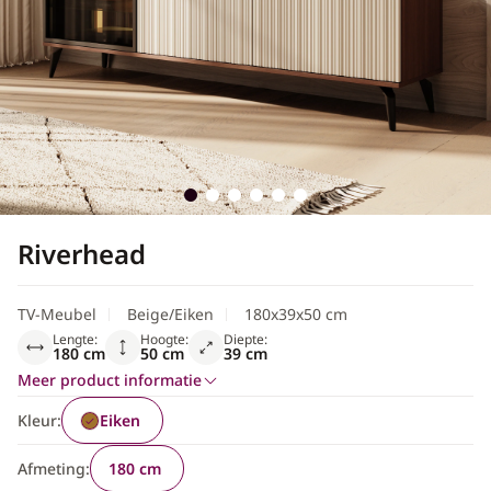
Scandinavisch
Riverhead
TV-Meubel
Beige/Eiken
180x39x50 cm
Lengte:
Hoogte:
Diepte:
180 cm
50 cm
39 cm
Meer product informatie
Kleur:
Eiken
Afmeting:
180 cm