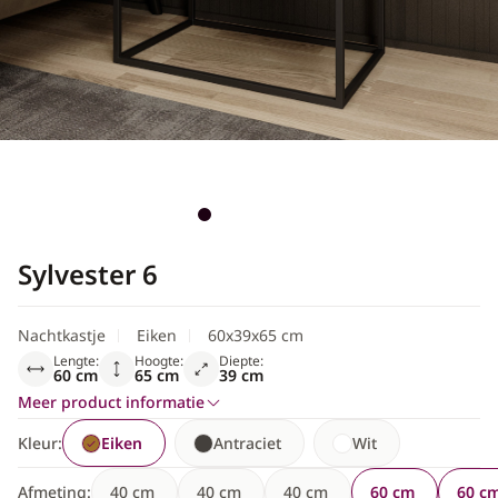
Scandinavisch
Sylvester 6
Nachtkastje
Eiken
60x39x65 cm
Lengte:
Hoogte:
Diepte:
60 cm
65 cm
39 cm
Meer product informatie
Kleur:
Eiken
Antraciet
Wit
Afmeting:
40 cm
40 cm
40 cm
60 cm
60 c