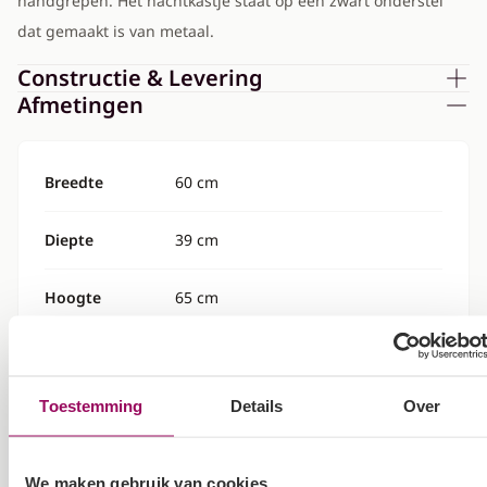
handgrepen. Het nachtkastje staat op een zwart onderstel
dat gemaakt is van metaal.
Constructie & Levering
Afmetingen
Breedte
60 cm
Diepte
39 cm
Hoogte
65 cm
Specificaties
Toestemming
Details
Over
Kleur
Eiken
We maken gebruik van cookies