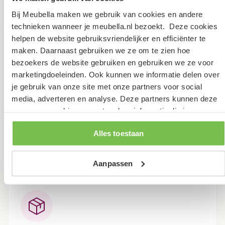
Garantietermijn
2 jaar
Bij Meubella maken we gebruik van cookies en andere
Verpakking
technieken wanneer je meubella.nl bezoekt. Deze cookies
helpen de website gebruiksvriendelijker en efficiënter te
maken. Daarnaast gebruiken we ze om te zien hoe
bezoekers de website gebruiken en gebruiken we ze voor
Dit artikel bestaat uit 1 pakket
marketingdoeleinden. Ook kunnen we informatie delen over
Lengte: 69 cm
je gebruik van onze site met onze partners voor social
media, adverteren en analyse. Deze partners kunnen deze
Breedte: 42 cm
gegevens combineren met andere informatie die je aan ze
Hoogte: 11 cm
hebt verstrekt of die ze hebben verzameld op basis van je
Gewicht: 15 kg
Alles toestaan
gebruik van hun services.
Bezorging
Aanpassen