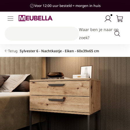
aar de
Voor 12:00 uur besteld = morgen in huis
ontent
Waar ben je naar op
zoek?
Terug
Sylvester 6 - Nachtkastje - Eiken - 60x39x65 cm
Kinderkamer
Woonkamer
Slaapkamer
Stijlen
Hal
Banken & Stoelen
Bedden
Bedden
Kasten & Opbergen
Industrieel
Hotel-Chique
Kasten & Opbergen
Kasten & Opbergen
Kasten & Opbergen
Accessoires
Modern
Tafels
Complete slaapkamersets
Banken
Landelijk
Complete woonkamersets
Accessoires
Japandi
Accessoires