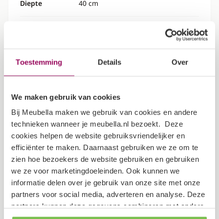
Diepte
40 cm
Hoogte
210 cm
Specificaties
Toestemming
Details
Over
Kleur
Beige
We maken gebruik van cookies
Bij Meubella maken we gebruik van cookies en andere
Aantal lades
1
technieken wanneer je meubella.nl bezoekt. Deze
cookies helpen de website gebruiksvriendelijker en
Aantal deuren
2
efficiënter te maken. Daarnaast gebruiken we ze om te
zien hoe bezoekers de website gebruiken en gebruiken
Garantietermijn
2 jaar
we ze voor marketingdoeleinden. Ook kunnen we
informatie delen over je gebruik van onze site met onze
Verpakking
partners voor social media, adverteren en analyse. Deze
partners kunnen deze gegevens combineren met andere
informatie die je aan ze hebt verstrekt of die ze hebben