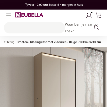
aar de
Voor 12:00 uur besteld = morgen in huis
ontent
Waar ben je naar op
zoek?
Terug
Timoteo - Kledingkast met 2 deuren - Beige - 101x40x210 cm
Kinderkamer
Woonkamer
Slaapkamer
Stijlen
Hal
Banken & Stoelen
Bedden
Bedden
Kasten & Opbergen
Industrieel
Hotel-Chique
Kasten & Opbergen
Kasten & Opbergen
Kasten & Opbergen
Accessoires
Modern
Tafels
Complete slaapkamersets
Banken
Landelijk
Complete woonkamersets
Accessoires
Japandi
Accessoires