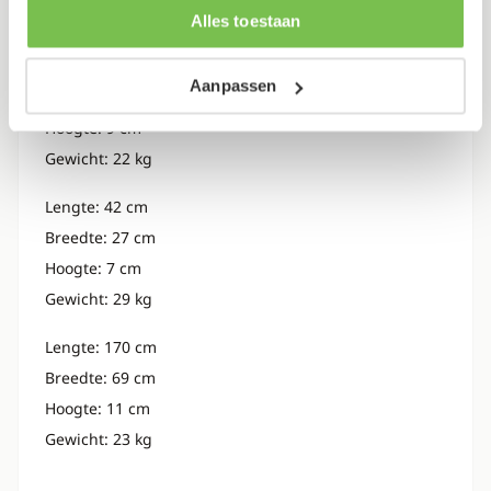
Dit artikel bestaat uit 3 pakketten
Alles toestaan
verzameld op basis van je gebruik van hun services.
Lengte: 137 cm
Aanpassen
Breedte: 48 cm
Hoogte: 9 cm
Gewicht: 22 kg
Lengte: 42 cm
Breedte: 27 cm
Hoogte: 7 cm
Gewicht: 29 kg
Lengte: 170 cm
Breedte: 69 cm
Hoogte: 11 cm
Gewicht: 23 kg