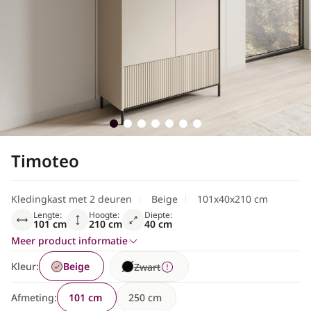
Scandinavisch
Timoteo
Kledingkast met 2 deuren
Beige
101x40x210 cm
Lengte:
Hoogte:
Diepte:
101 cm
210 cm
40 cm
Meer product informatie
Kleur:
Beige
Zwart
Afmeting:
101 cm
250 cm