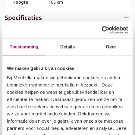
Hoogte
105 cm
Specificaties
Kleur
Grijs
Toestemming
Details
Over
Matrasmaat
180x200 cm
We maken gebruik van cookies
Maximaal
100kg per ligplaats
Bij Meubella maken we gebruik van cookies en andere
draagvermogen
technieken wanneer je meubella.nl bezoekt. Deze
cookies helpen de website gebruiksvriendelijker en
Inclusief
efficiënter te maken. Daarnaast gebruiken we ze om te
Ja
lattenbodem
zien hoe bezoekers de website gebruiken en gebruiken
we ze voor marketingdoeleinden. Ook kunnen we
Garantietermijn
2 jaar
informatie delen over je gebruik van onze site met onze
partners voor social media, adverteren en analyse. Deze