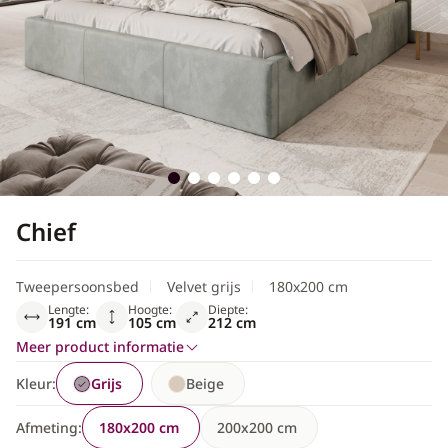
Scandinavisch
Chief
Tweepersoonsbed
Velvet grijs
180x200 cm
Lengte:
Hoogte:
Diepte:
191 cm
105 cm
212 cm
Meer product informatie
Kleur:
Grijs
Beige
Afmeting:
180x200 cm
200x200 cm