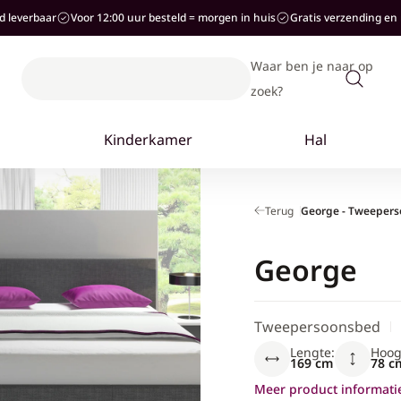
ad leverbaar
Voor 12:00 uur besteld = morgen in huis
Gratis verzending en 
Waar ben je naar op
zoek?
Terug
George - Tweeperso
George
Tweepersoonsbed
Lengte:
Hoog
169 cm
78 c
Meer product informati