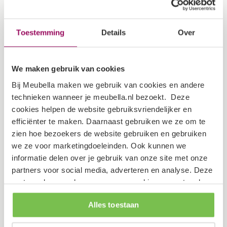
Matrasmaat
160x200 cm
Maximaal
Toestemming
Details
Over
120kg per ligplaats
draagvermogen
Inclusief
We maken gebruik van cookies
Ja
lattenbodem
Bij Meubella maken we gebruik van cookies en andere
technieken wanneer je meubella.nl bezoekt. Deze
cookies helpen de website gebruiksvriendelijker en
Garantietermijn
2 jaar
efficiënter te maken. Daarnaast gebruiken we ze om te
zien hoe bezoekers de website gebruiken en gebruiken
Verpakking
we ze voor marketingdoeleinden. Ook kunnen we
informatie delen over je gebruik van onze site met onze
partners voor social media, adverteren en analyse. Deze
Dit artikel bestaat uit 3 pakketten
partners kunnen deze gegevens combineren met andere
informatie die je aan ze hebt verstrekt of die ze hebben
Lengte: 100 cm
Alles toestaan
verzameld op basis van je gebruik van hun services.
Breedte: 183 cm
Hoogte: 17 cm