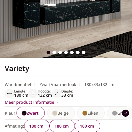
Scandinavisch
Variety
Wandmeubel
Zwart/marmerlook
180x33x132 cm
Lengte:
Hoogte:
Diepte:
180 cm
132 cm
33 cm
Meer product informatie
Kleur:
Zwart
Beige
Eiken
Grijs
Afmeting:
180 cm
180 cm
180 cm