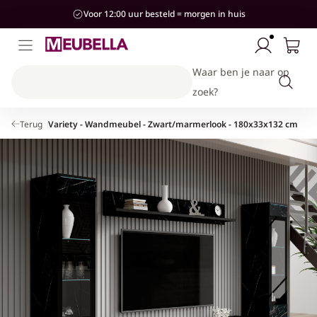
aar de
Voor 12:00 uur besteld = morgen in huis
ontent
Waar ben je naar op
zoek?
Terug
Variety - Wandmeubel - Zwart/marmerlook - 180x33x132 cm
Kinderkamer
Woonkamer
Slaapkamer
Stijlen
Hal
Banken & Stoelen
Bedden
Bedden
Kasten & Opbergen
Industrieel
Hotel-Chique
Kasten & Opbergen
Kasten & Opbergen
Kasten & Opbergen
Accessoires
Modern
Tafels
Complete slaapkamersets
Banken
Landelijk
Complete woonkamersets
Accessoires
Japandi
Accessoires