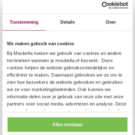
Diepte
33 cm
Hoogte
132 cm
Toestemming
Details
Over
Specificaties
We maken gebruik van cookies
Bij Meubella maken we gebruik van cookies en andere
Kleur
Zwart marmerlook
technieken wanneer je meubella.nl bezoekt. Deze
cookies helpen de website gebruiksvriendelijker en
Garantietermijn
2 jaar
efficiënter te maken. Daarnaast gebruiken we ze om te
zien hoe bezoekers de website gebruiken en gebruiken
Verpakking
we ze voor marketingdoeleinden. Ook kunnen we
informatie delen over je gebruik van onze site met onze
partners voor social media, adverteren en analyse. Deze
Dit artikel bestaat uit 3 pakketten
partners kunnen deze gegevens combineren met andere
informatie die je aan ze hebt verstrekt of die ze hebben
Lengte: 162 cm
Alles toestaan
verzameld op basis van je gebruik van hun services.
Breedte: 36 cm