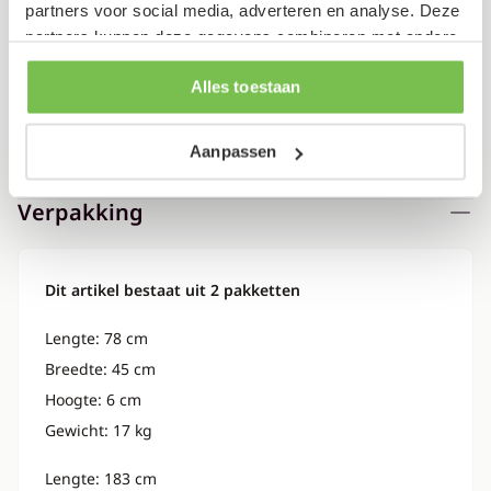
partners voor social media, adverteren en analyse. Deze
Specificaties
partners kunnen deze gegevens combineren met andere
informatie die je aan ze hebt verstrekt of die ze hebben
Alles toestaan
verzameld op basis van je gebruik van hun services.
Kleur
Antraciet
Aanpassen
Garantietermijn
2 jaar
Verpakking
Dit artikel bestaat uit 2 pakketten
Lengte: 78 cm
Breedte: 45 cm
Hoogte: 6 cm
Gewicht: 17 kg
Lengte: 183 cm