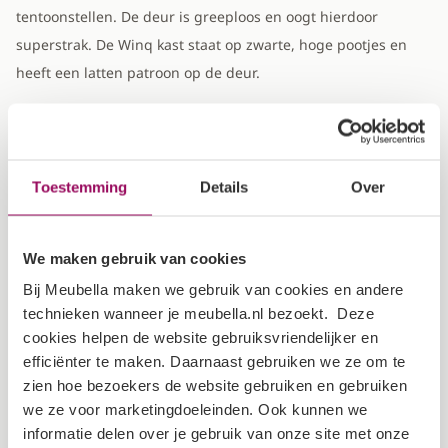
tentoonstellen. De deur is greeploos en oogt hierdoor
superstrak. De Winq kast staat op zwarte, hoge pootjes en
heeft een latten patroon op de deur.
Wil je je woonkamer helemaal in dezelfde stijl inrichten? Dat
kan, want er is een complete serie verkrijgbaar in de Winq
stijl!
Toestemming
Details
Over
Constructie & Levering
Afmetingen
We maken gebruik van cookies
Bij Meubella maken we gebruik van cookies en andere
Breedte
47 cm
technieken wanneer je meubella.nl bezoekt. Deze
cookies helpen de website gebruiksvriendelijker en
Diepte
40 cm
efficiënter te maken. Daarnaast gebruiken we ze om te
zien hoe bezoekers de website gebruiken en gebruiken
we ze voor marketingdoeleinden. Ook kunnen we
Hoogte
193 cm
informatie delen over je gebruik van onze site met onze