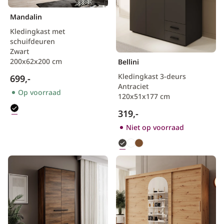
Mandalin
Scandinavisch
Kledingkast met
schuifdeuren
Zwart
200x62x200 cm
Bellini
Kledingkast 3-deurs
699,-
Antraciet
Op voorraad
120x51x177 cm
319,-
Niet op voorraad