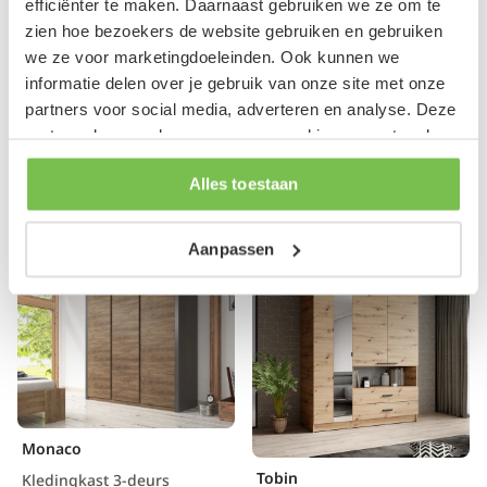
efficiënter te maken. Daarnaast gebruiken we ze om te
Hinto
zien hoe bezoekers de website gebruiken en gebruiken
Nairobi
Kledingkast 4-deurs
we ze voor marketingdoeleinden. Ook kunnen we
Grijs
Kledingkast 4-deurs
informatie delen over je gebruik van onze site met onze
160x52x205 cm
Eiken/zwart
partners voor social media, adverteren en analyse. Deze
206x51x200 cm
549,-
partners kunnen deze gegevens combineren met andere
799,-
Op voorraad
informatie die je aan ze hebt verstrekt of die ze hebben
Op voorraad
Alles toestaan
verzameld op basis van je gebruik van hun services.
Aanpassen
Monaco
Tobin
Kledingkast 3-deurs